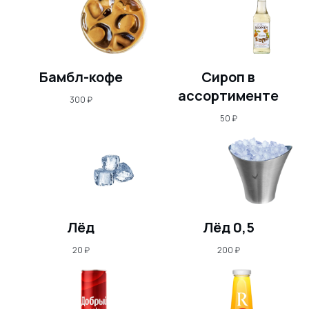
Бамбл-кофе
Сироп в
ассортименте
300
₽
50
₽
Лёд
Лёд 0,5
20
₽
200
₽