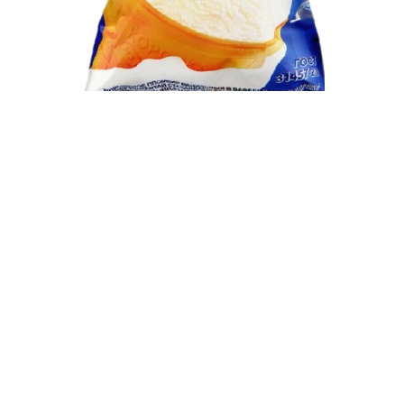
Пломбир Коровка из Кореновки 15%
200
₽