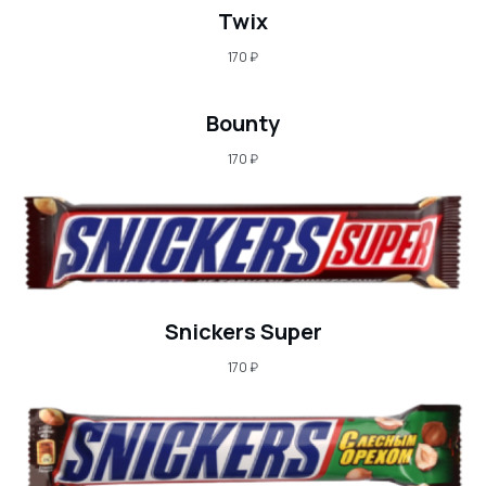
Twix
170
₽
Bounty
170
₽
Snickers Super
170
₽