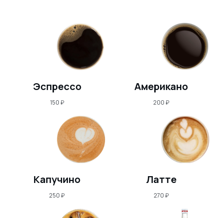
Эспрессо
Американо
150
₽
200
₽
Капучино
Латте
250
₽
270
₽