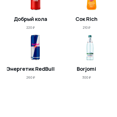
Добрый кола
Сок Rich
220
₽
210
₽
Энергетик RedBull
Borjomi
260
₽
300
₽